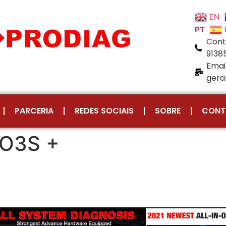
EN
PT
Cont
9138
Email
gera
PARCERIA
REDES SOCIAIS
SOBRE
CONT
O3S +