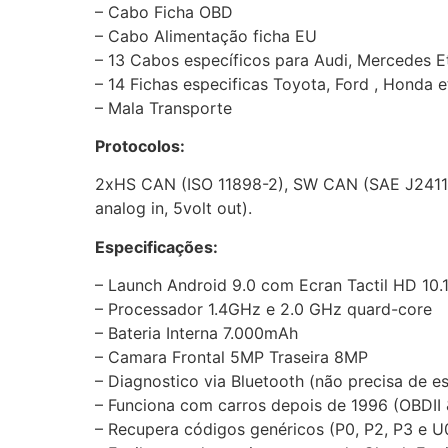
– Cabo Ficha OBD
– Cabo Alimentação ficha EU
– 13 Cabos específicos para Audi, Mercedes E
– 14 Fichas especificas Toyota, Ford , Honda e
– Mala Transporte
Protocolos:
2xHS CAN (ISO 11898-2), SW CAN (SAE J2411),
analog in, 5volt out).
Especificações:
– Launch Android 9.0 com Ecran Tactil HD 10.1
– Processador 1.4GHz e 2.0 GHz quard-core
– Bateria Interna 7.000mAh
– Camara Frontal 5MP Traseira 8MP
– Diagnostico via Bluetooth (não precisa de es
– Funciona com carros depois de 1996 (OBDII
– Recupera códigos genéricos (P0, P2, P3 e U0