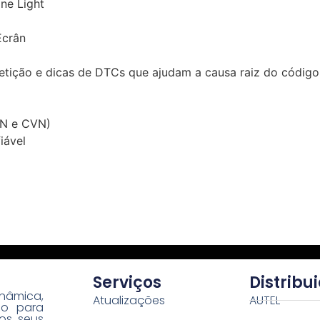
ne Light
Ecrân
epetição e dicas de DTCs que ajudam a causa raiz do códig
IN e CVN)
iável
Serviços
Distribu
nâmica,
Atualizações
AUTEL
co para
os seus