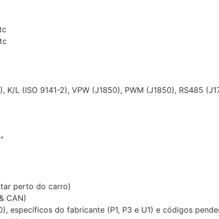
tc
tc
 K/L (ISO 9141-2), VPW (J1850), PWM (J1850), RS485 (J17
″
tar perto do carro)
 & CAN)
), específicos do fabricante (P1, P3 e U1) e códigos pende