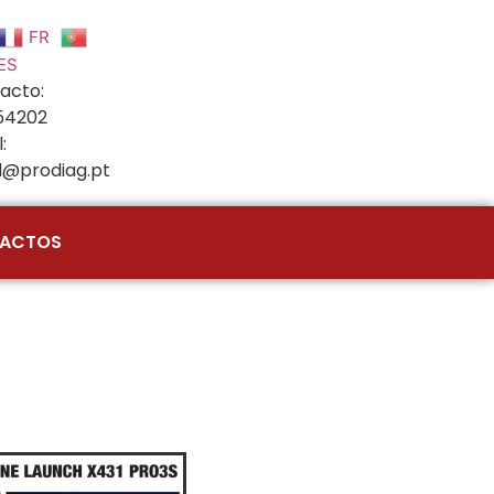
FR
ES
acto:
54202
:
l@prodiag.pt
ACTOS