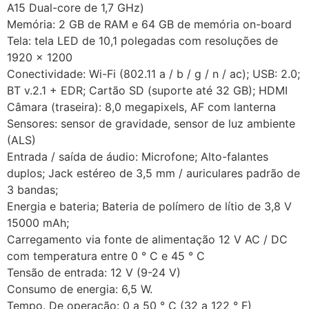
A15 Dual-core de 1,7 GHz)
Memória: 2 GB de RAM e 64 GB de memória on-board
Tela: tela LED de 10,1 polegadas com resoluções de
1920 × 1200
Conectividade: Wi-Fi (802.11 a / b / g / n / ac); USB: 2.0;
BT v.2.1 + EDR; Cartão SD (suporte até 32 GB); HDMI
Câmara (traseira): 8,0 megapixels, AF com lanterna
Sensores: sensor de gravidade, sensor de luz ambiente
(ALS)
Entrada / saída de áudio: Microfone; Alto-falantes
duplos; Jack estéreo de 3,5 mm / auriculares padrão de
3 bandas;
Energia e bateria; Bateria de polímero de lítio de 3,8 V
15000 mAh;
Carregamento via fonte de alimentação 12 V AC / DC
com temperatura entre 0 ° C e 45 ° C
Tensão de entrada: 12 V (9-24 V)
Consumo de energia: 6,5 W.
Tempo. De operação: 0 a 50 ° C (32 a 122 ° F)