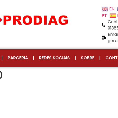
EN
PT
Cont
9138
Email
gera
PARCERIA
REDES SOCIAIS
SOBRE
CONT
0