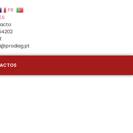
FR
ES
acto:
54202
:
l@prodiag.pt
ACTOS