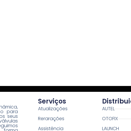
Serviços
Distribu
nâmica,
Atualizações
AUTEL
co para
os seus
Rerarações
OTOFIX
válvulas
seguimos
Assistência
LAUNCH
e forma